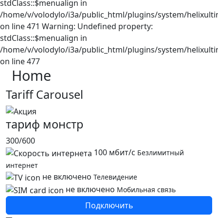
stdClass::$menualign in
/home/v/volodylo/i3a/public_html/plugins/system/helixult
on line 471 Warning: Undefined property:
stdClass::$menualign in
/home/v/volodylo/i3a/public_html/plugins/system/helixult
on line 477
Home
Tariff Carousel
тариф монстр
300/600
100 мбит/с
Безлимитный
интернет
не включено
Телевидение
не включено
Мобильная связь
Подключить